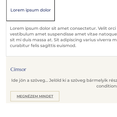
Lorem ipsum dolor
Lorem ipsum dolor sit amet consectetur. Velit orci 
vestibulum amet suspendisse amet vitae natoque 
sit mi duis massa at. Sit adipiscing varius viverra 
curabitur felis sagittis euismod.
Címsor
Ide jön a szöveg… Jelöld ki a szöveg bármelyik r
conditions
MEGNÉZEM MINDET