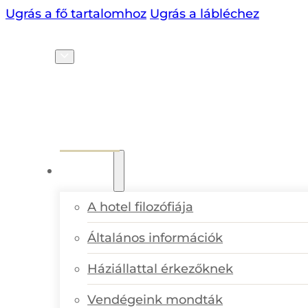
Ugrás a fő tartalomhoz
Ugrás a lábléchez
HU
SZÁLLODA
A hotel filozófiája
Általános információk
Háziállattal érkezőknek
Vendégeink mondták