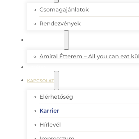
Csomagajánlatok
Rendezvények
GASZTRONÓMIA
Amiral Étterem – All you can eat k
GALÉRIA
KAPCSOLAT
Elérhetőség
Karrier
Hírlevél
Impresszum