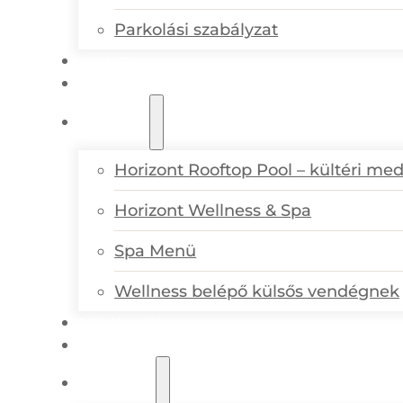
Parkolási szabályzat
LOYALTY
SZOBÁK ÉS LAKOSZTÁLYOK
WELLNESS
Horizont Rooftop Pool – kültéri me
Horizont Wellness & Spa
Spa Menü
Wellness belépő külsős vendégnek
PROGRAMOK
AJÁNDÉKUTALVÁNYOK
AJÁNLATOK