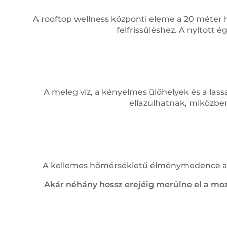
A rooftop wellness központi eleme a 20 méter h
felfrissüléshez. A nyitot
A meleg víz, a kényelmes ülőhelyek és a las
ellazulhatnak, miközben
A kellemes hőmérsékletű élménymedence a te
Akár néhány hossz erejéig merülne el a moz