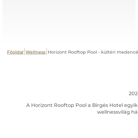
|
|
Főoldal
Wellness
Horizont Rooftop Pool - kültéri medenc
202
A Horizont Rooftop Pool a Birgés Hotel egyik 
wellnessvilág h