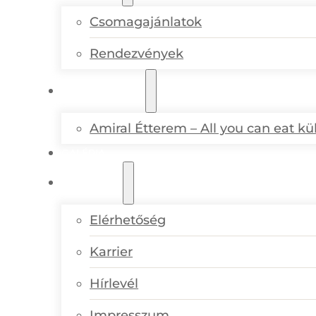
Csomagajánlatok
Rendezvények
GASZTRONÓMIA
Amiral Étterem – All you can eat k
GALÉRIA
KAPCSOLAT
Elérhetőség
Karrier
Hírlevél
Impresszum