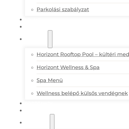
Parkolási szabályzat
LOYALTY
SZOBÁK ÉS LAKOSZTÁLYOK
WELLNESS
Horizont Rooftop Pool – kültéri me
Horizont Wellness & Spa
Spa Menü
Wellness belépő külsős vendégnek
PROGRAMOK
AJÁNDÉKUTALVÁNYOK
AJÁNLATOK