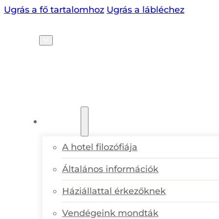
Ugrás a fő tartalomhoz
Ugrás a lábléchez
HU
SZÁLLODA
A hotel filozófiája
Általános információk
Háziállattal érkezőknek
Vendégeink mondták